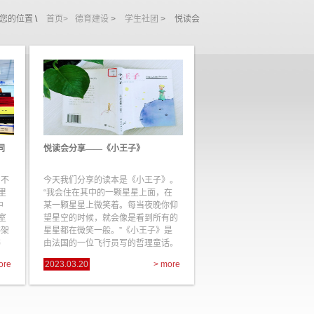
您的位置
\
首页>
德育建设
>
学生社团
>
悦读会
同
悦读会分享——《小王子》
，不
今天我们分享的读本是《小王子》。
里
“我会住在其中的一颗星星上面，在
中
某一颗星星上微笑着。每当夜晚你仰
室
望星空的时候，就会像是看到所有的
书架
星星都在微笑一般。”《小王子》是
书
由法国的一位飞行员写的哲理童话。
大致内容...
ore
2023.03.20
> more