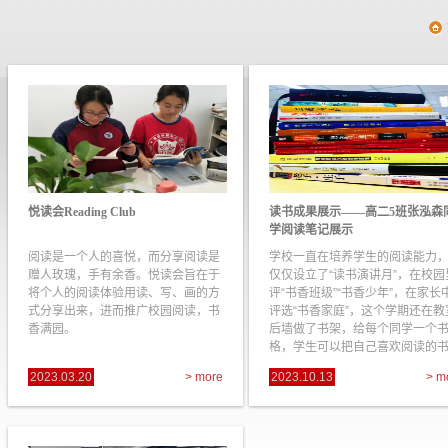
悦读会Reading Club
读书成果展示——高二5班张泓森
学阅读笔记展示
阅读是一个人的喜悦，而分享阅读是
学校一直在培养学生的阅读能力
赠人玫瑰，手有余香。悦读会旨在于
仅仅设立了“读书演讲月”，在校园
将个人的阅读体验用读、写、画的方
评“书香班级”“书香少年”，在家长
式分享出来，进而推广校园阅读，书
评选“书香家庭”，这个学期还在教
香满园。
后墙做了书架，给每个同学一个
格，学生可以把自己喜欢阅读的
籍...
2023.03.20
> more
2023.10.13
> m