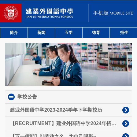
简介
新闻
五学
德育
招生
学校公告
click to collapse contents
建业外国语中学2023-2024学年下学期校历
【RECRUITMENT】建业外国语中学2024年招聘启事
【五一假期】以劳动之名，为自己喝彩~