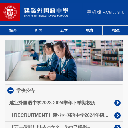
简介
新闻
五学
德育
招生
学校公告
click to collapse contents
建业外国语中学2023-2024学年下学期校历
【RECRUITMENT】建业外国语中学2024年招聘启事
【五一假期】以劳动之名，为自己喝彩~