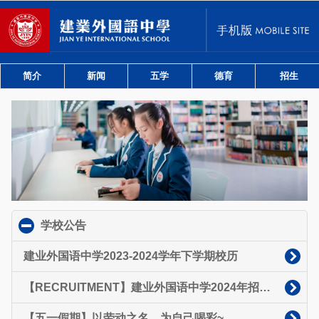
简介
新闻
五学
德育
招生
学校公告
click to collapse contents
建业外国语中学2023-2024学年下学期校历
【RECRUITMENT】建业外国语中学2024年招聘启事
【五一假期】以劳动之名，为自己喝彩~