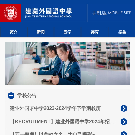
简介
新闻
五学
德育
招生
学校公告
click to collapse contents
建业外国语中学2023-2024学年下学期校历
【RECRUITMENT】建业外国语中学2024年招聘启事
【五一假期】以劳动之名，为自己喝彩~